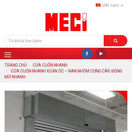
Viêt nam
TRANG CHỦ
CỬA CUỐN NHANH
CỬA CUỐN NHANH XOẮN ỐC – NAN NHÔM CỨNG CÁP, ĐÓNG
MỞ NHANH