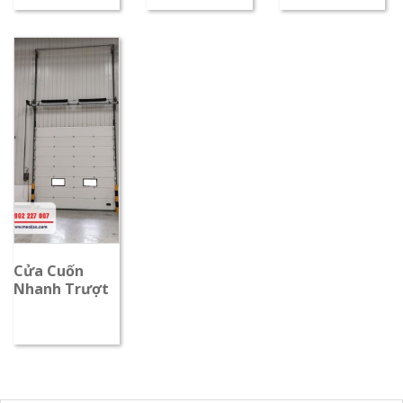
Công Nghiệp
Vận Hành
Cách Nhiệt
Liên Tục
Tốt
Cửa Cuốn
Nhanh Trượt
Trần – Giải
Pháp Tối Ưu
Cho Nhà
Xưởng