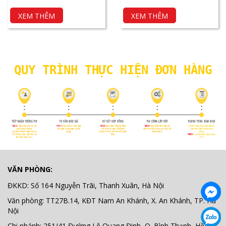
Nhựa
XEM THÊM
XEM THÊM
QUY TRÌNH THỰC HIỆN ĐƠN HÀNG
VĂN PHÒNG:
ĐKKD: Số 164 Nguyễn Trãi, Thanh Xuân, Hà Nội
Văn phòng: TT27B.14, KĐT Nam An Khánh, X. An Khánh, TP. Hà
Nội
Chi nhánh: 251/41 Đường Lê Quang Đinh, Q. Bình Thạnh, Hồ Chí