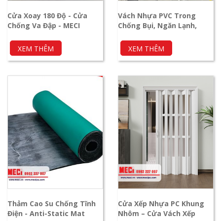
Cửa Xoay 180 Độ - Cửa
Vách Nhựa PVC Trong
Chống Va Đập - MECI
Chống Bụi, Ngăn Lạnh,
Không Vỡ Vụn
XEM THÊM
XEM THÊM
Thảm Cao Su Chống Tĩnh
Cửa Xếp Nhựa PC Khung
Điện - Anti-Static Mat
Nhôm – Cửa Vách Xếp