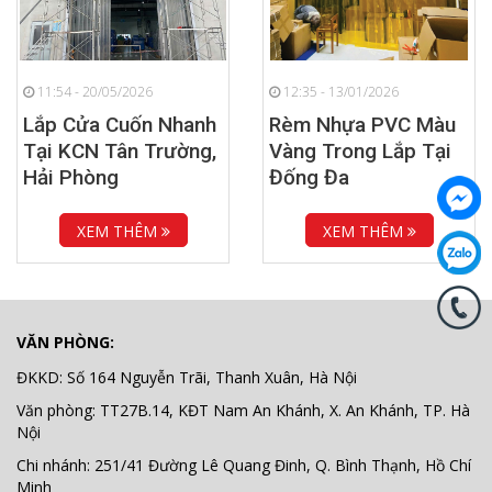
11:54 - 20/05/2026
12:35 - 13/01/2026
Lắp Cửa Cuốn Nhanh
Rèm Nhựa PVC Màu
Tại KCN Tân Trường,
Vàng Trong Lắp Tại
Hải Phòng
Đống Đa
XEM THÊM
XEM THÊM
VĂN PHÒNG:
ĐKKD: Số 164 Nguyễn Trãi, Thanh Xuân, Hà Nội
Văn phòng: TT27B.14, KĐT Nam An Khánh, X. An Khánh, TP. Hà
Nội
Chi nhánh: 251/41 Đường Lê Quang Đinh, Q. Bình Thạnh, Hồ Chí
Minh