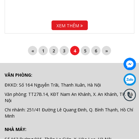
XEM THÊM
«
1
2
3
4
5
6
»
VĂN PHÒNG:
ĐKKD: Số 164 Nguyễn Trãi, Thanh Xuân, Hà Nội
Văn phòng: TT27B.14, KĐT Nam An Khánh, X. An Khánh, TP. Hà
Nội
Chi nhánh: 251/41 Đường Lê Quang Đinh, Q. Bình Thạnh, Hồ Chí
Minh
NHÀ MÁY: